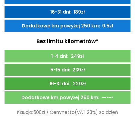
189
zł
0.5
zł
Bez limitu kilometrów*
249
zł
239
zł
220
zł
-----
Kaucja:
500
zł / Ceny
netto
(VAT 23%) za dzień