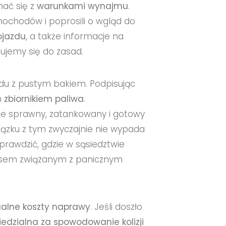
ać się z
warunkami wynajmu
.
ochodów i poprosili o wgląd do
ojazdu
, a także informacje na
ujemy się do zasad.
odu z pustym bakiem. Podpisując
m
zbiornikiem paliwa
.
e sprawny, zatankowany i gotowy
ązku z tym zwyczajnie nie wypada
rawdzić, gdzie w sąsiedztwie
resem związanym z panicznym
alne koszty naprawy
. Jeśli doszło
dzialna za spowodowanie kolizji