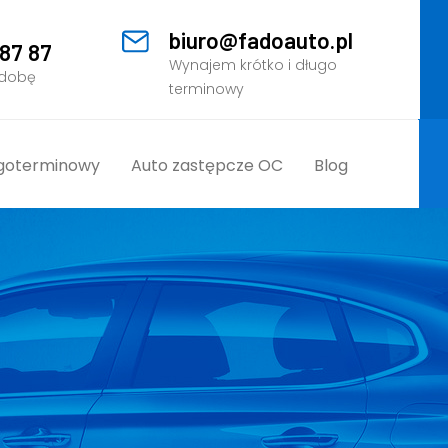
biuro@fadoauto.pl
 87 87
Wynajem krótko i długo
 dobę
terminowy
goterminowy
Auto zastępcze OC
Blog