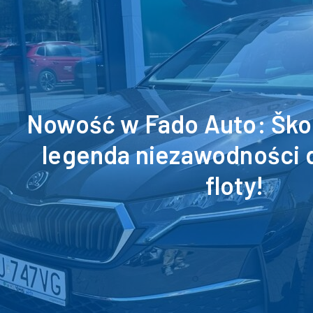
Nowość w Fado Auto: Škod
legenda niezawodności 
floty!