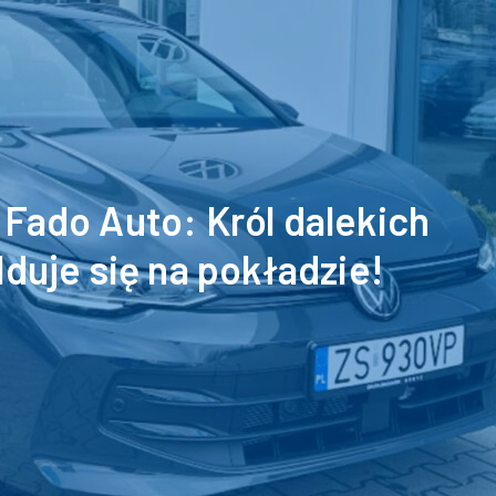
Fado Auto: Król dalekich
lduje się na pokładzie!