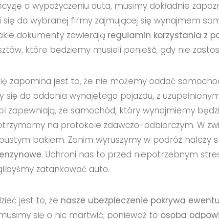
yzję o wypożyczeniu auta, musimy dokładnie zapozn
 się do wybranej firmy zajmującej się wynajmem sam
kie dokumenty zawierają
regulamin korzystania z p
tów, które będziemy musieli ponieść, gdy nie zastos
o się zapomina jest to, że nie możemy oddać samoch
się do oddania wynajętego pojazdu, z uzupełniony
pl
zapewniają, że samochód, który wynajmiemy będzi
 otrzymamy na protokole zdawczo-odbiorczym. W zwi
 pustym bakiem. Zanim wyruszymy w podróż należy sp
benzynowe
. Uchroni nas to przed niepotrzebnym st
glibyśmy zatankować auto.
ieć jest to, że
nasze ubezpieczenie pokrywa ewentu
 musimy się o nic martwić, ponieważ to
osoba odpowie