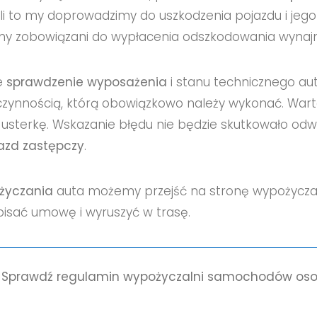
śli to my doprowadzimy do uszkodzenia pojazdu i jeg
śmy zobowiązani do wypłacenia odszkodowania wyna
e
sprawdzenie wyposażenia
i stanu technicznego au
 czynnością, którą obowiązkowo należy wykonać. Wart
 usterkę. Wskazanie błędu nie będzie skutkowało o
azd zastępczy
.
życzania
auta możemy przejść na stronę
wypożycza
isać umowę i wyruszyć w trasę.
 Sprawdź regulamin
wypożyczalni samochodów oso