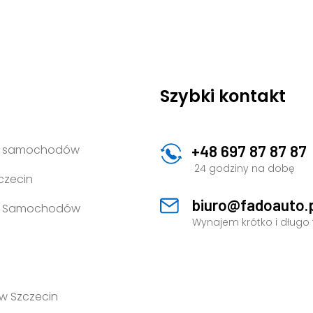
Szybki kontakt
+48 697 87 87 87
a samochodów
24 godziny na dobę
czecin
biuro@fadoauto.
a Samochodów
Wynajem krótko i długo
w Szczecin