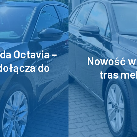
a Octavia –
Nowość w 
dołącza do
tras me