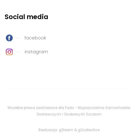
Social media
facebook
instagram
Wszelkie prawa zastrzeżone dla Fado - Wypożyczalnia Samochodów
Dostawczych
i
Osobowych
Szczecin
Realizacja:
g2team
&
g2collective