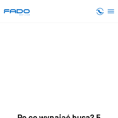
Blog
Dowiedz się co nowego
w Fado Auto Szczecin
Po co wynająć busa? 5