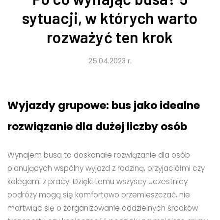
sytuacji, w których warto
rozważyć ten krok
25.04.2023 r.
Wyjazdy grupowe: bus jako idealne
rozwiązanie dla dużej liczby osób
Wynajem busa to doskonałe rozwiązanie dla osób
planujących wspólny wyjazd z rodziną, przyjaciółmi czy
kolegami z pracy. Dzięki temu wszyscy uczestnicy
podróży mogą się komfortowo przemieszczać, nie
martwiąc się o zorganizowanie oddzielnych środków