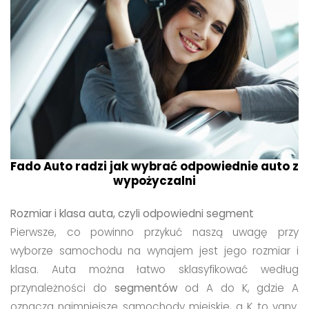
Fado Auto radzi jak wybrać odpowiednie auto z
wypożyczalni
Rozmiar i klasa auta, czyli odpowiedni segment
Pierwsze, co powinno przykuć naszą uwagę przy
wyborze samochodu na wynajem jest jego rozmiar i
klasa. Auta można łatwo sklasyfikować według
przynależności do
segmentów
od A do K, gdzie A
oznacza najmniejsze samochody miejskie, a K to vany.