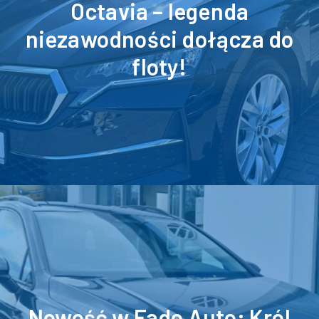
Octavia – legenda
niezawodności dołącza do
floty!
Nowość w Fado Auto: Król